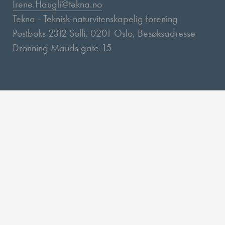
Irene.Haugli@tekna.no
Tekna - Teknisk-naturvitenskapelig forening
Postboks 2312 Solli, 0201 Oslo, Besøksadresse
Dronning Mauds gate 15