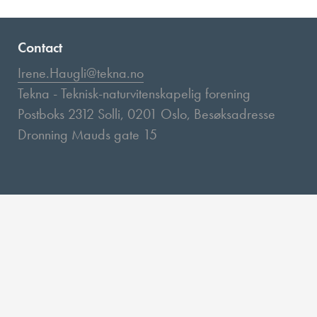
Contact
Irene.Haugli@tekna.no
Tekna - Teknisk-naturvitenskapelig forening
Postboks 2312 Solli, 0201 Oslo, Besøksadresse
Dronning Mauds gate 15