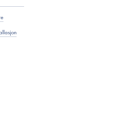
re
allasjon