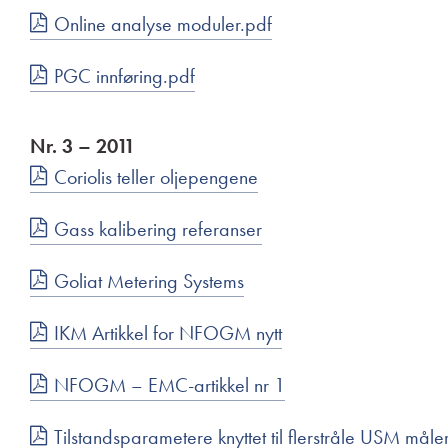
Online analyse moduler.pdf
PGC innføring.pdf
Nr. 3 – 2011
Coriolis teller oljepengene
Gass kalibering referanser
Goliat Metering Systems
IKM Artikkel for NFOGM nytt
NFOGM – EMC-artikkel nr 1
Tilstandsparametere knyttet til flerstråle USM måle