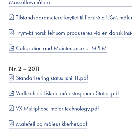
Masseflowmålere
Tilstandsparametere knyttet til flerstråle USM måle
Trym-Et norsk felt som produseres via en dansk inst
Calibration and Maintenance of MPFM
Nr. 2 – 2011
Standarisering status juni 11.pdf
Vedlikehold fiskale målestasjoner i Statoil.pdf
VX Multiphase meter technology.pdf
Målefeil og måleusikkerhet.pdf