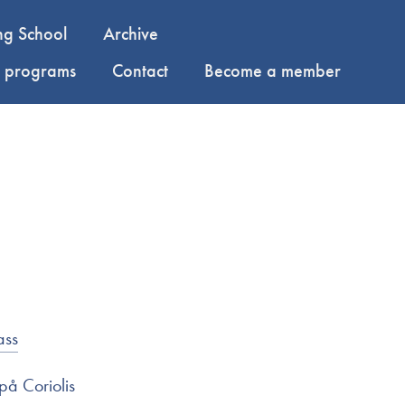
ng School
Archive
y programs
Contact
Become a member
ass
på Coriolis